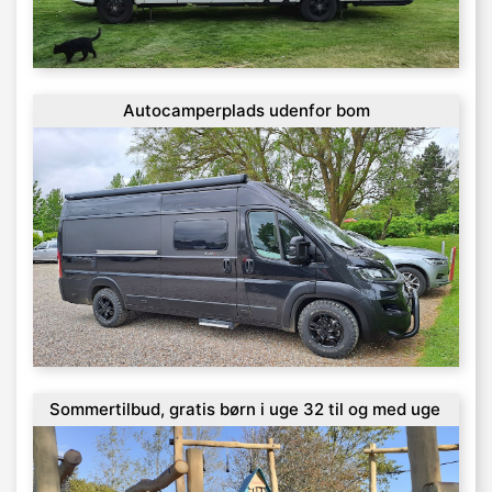
Autocamperplads udenfor bom
Sommertilbud, gratis børn i uge 32 til og med uge
34