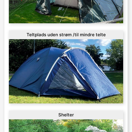
Teltplads uden strøm /til mindre telte
Shelter